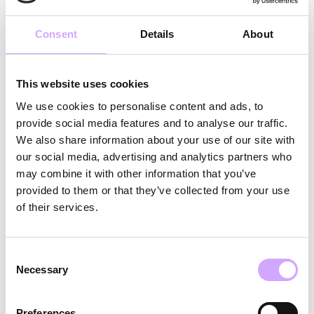
Consent
Details
About
Koop tweedehands en kies
natuurlijke stoffen
This website uses cookies
De mode-industrie is een wegwerpmaatschappij. Er
We use cookies to personalise content and ads, to
worden jaarlijks meerdere collecties gelanceerd, die
provide social media features and to analyse our traffic.
We also share information about your use of our site with
vaak binnen een half jaar verouderd zijn en tegen
our social media, advertising and analytics partners who
bodemprijzen worden verkocht. Kleding met een
may combine it with other information that you’ve
prijs van 5 euro wordt waarschijnlijk niet zo veel
provided to them or that they’ve collected from your use
of their services.
gewaardeerd als een artikel van 50 euro, toch? Als
gevolg hiervan belandt veel ervan in de prullenbak.
Consent
De oplossing:
Tweedehands!
Je kunt niet alleen
Necessary
Selection
geld verdienen door oude kleding te verkopen,
Preferences