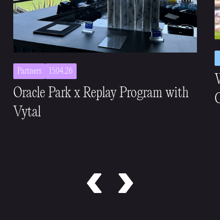
Partners
15.04.26
Oracle Park x Replay Program with
C
Vytal