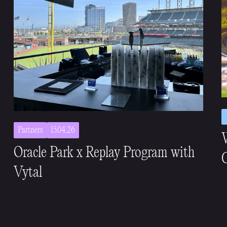
Partners
15.04.26
Oracle Park x Replay Program with
C
Vytal