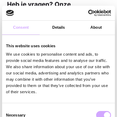
Heb je vragen? Onze
klantenservice helpt je graag
verder!
Consent
Details
About
Zelfs voor speciale gevallen hebben we een
oplossing:
This website uses cookies
De QR-code is beschadigd of ontbreekt:
We use cookies to personalise content and ads, to
Stuur de Vytal terug naar een van onze
provide social media features and to analyse our traffic.
We also share information about your use of our site with
partners en stuur ons een e-mail naar
our social media, advertising and analytics partners who
hallo@vytal.org
met de locatie en de naam
may combine it with other information that you’ve
van de Vytal. We zullen het handmatig uit het
provided to them or that they’ve collected from your use
of their services.
systeem verwijderen.
Het deksel of de basis is verloren:
Consent
In dit geval rekenen we slechts de helft van de
Necessary
Selection