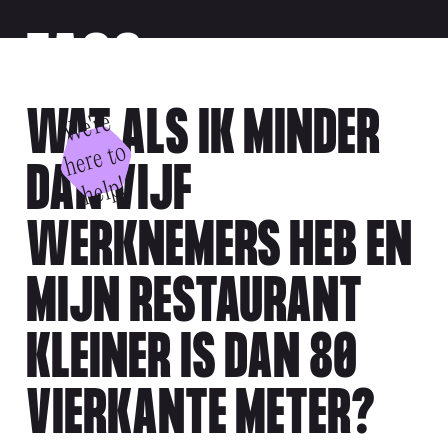
FAQS
WAT ALS IK MINDER
W
e'
r
e
h
e
r
e
t
h
el
o
DAN VIJF
p!
WERKNEMERS HEB EN
MIJN RESTAURANT
KLEINER IS DAN 80
VIERKANTE METER?