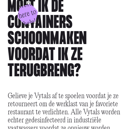
MOET IK DE
W
e'
r
e
h
e
r
e
t
h
el
o
CONTAINERS
p!
SCHOONMAKEN
VOORDAT IK ZE
TERUGBRENG?
Gelieve je Vytals af te spoelen voordat je ze
retourneert om de werklast van je favoriete
restaurant te verlichten. Alle Vytals worden
echter gedesinfecteerd in industriële
vaatwassers voordat ze opnieuw worden.