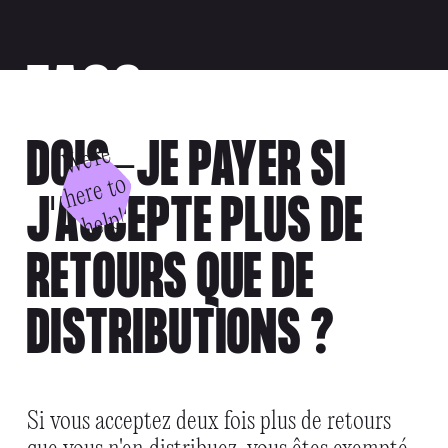
FAQS
DOIS-JE PAYER SI
W
e'
r
e
h
e
r
e
t
h
el
o
J'ACCEPTE PLUS DE
p!
RETOURS QUE DE
DISTRIBUTIONS ?
Si vous acceptez deux fois plus de retours