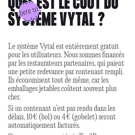
QUEL EST LE COÛT DU
W
e'
r
e
h
e
r
e
t
h
el
o
SYSTÈME VYTAL ?
p!
Le système Vytal est entièrement gratuit
pour les utilisateurs. Nous sommes financés
par les restaurateurs partenaires, qui paient
une petite redevance par contenant rempli.
Ils économisent tout de même, car les
emballages jetables coûtent souvent plus
cher.
Si un contenant n’est pas rendu dans les
délais, 10 € (bol) ou 4 € (gobelet) seront
automatiquement facturés.