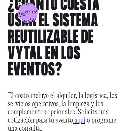
¿CUÁNTO CUESTA
W
e'
r
e
h
e
r
e
t
h
el
o
USAR EL SISTEMA
p!
REUTILIZABLE DE
VYTAL EN LOS
EVENTOS?
El costo incluye el alquiler, la logística, los
servicios operativos, la limpieza y los
complementos opcionales. Solicita una
cotización para tu evento
aquí
o programe
una consulta.