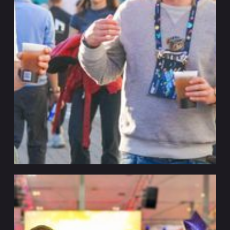
VITAAL X OMR
Evenementen en festivals
Hamburg
Vytal x OMR - Digitale retourwand voor
duurzame evenementenlogistiek