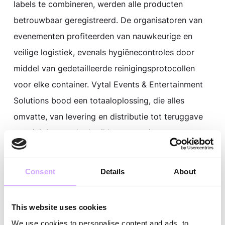
labels te combineren, werden alle producten
betrouwbaar geregistreerd. De organisatoren van
evenementen profiteerden van nauwkeurige en
veilige logistiek, evenals hygiënecontroles door
middel van gedetailleerde reinigingsprotocollen
voor elke container. Vytal Events & Entertainment
Solutions bood een totaaloplossing, die alles
omvatte, van levering en distributie tot teruggave
en reiniging van herbruikbare containers.
Conclusie: duurzaamheid
ontmoet efficiëntie
Consent
Details
About
De samenwerking tussen Vytal Global en OMR laat
zien hoe technologische innovaties en
This website uses cookies
We use cookies to personalise content and ads, to
procesoptimalisaties duurzame herbruikbare