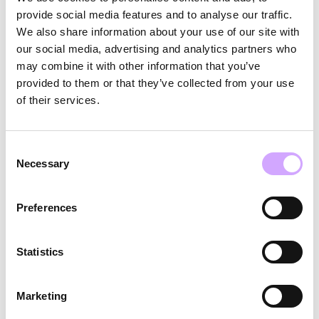
provide social media features and to analyse our traffic.
concepten effectief kunnen integreren in
We also share information about your use of our site with
grootschalige evenementen. De digitale retourmuur
our social media, advertising and analytics partners who
may combine it with other information that you’ve
en het geautomatiseerde systeem voor het
provided to them or that they’ve collected from your use
terugbetalen van aanbetalingen stellen nieuwe
of their services.
normen voor de evenementenbranche, wat bewijst
dat duurzaamheid en efficiëntie hand in hand gaan.
Consent
Necessary
Selection
Preferences
Statistics
Marketing