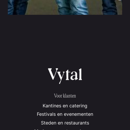
VITAAL X SAP
Evenement
Keulen/Walldorf
SAP's 2024 Holiday Party - Baanbrekende zero-
waste bedrijfsevenementen
Voor klanten
Kantines en catering
Festivals en evenementen
Steden en restaurants