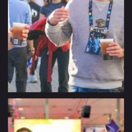
VYTAL X OMR
Eventos y festivales
Hamburgo
Vytal x OMR – Muro de devolución digital para
la logística de eventos sustentables