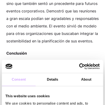
sino que también sentó un precedente para futuros
eventos corporativos. Demostró que las reuniones
a gran escala podían ser agradables y responsables
con el medio ambiente. El evento sirvió de modelo
para otras organizaciones que buscaban integrar la
sostenibilidad en la planificación de sus eventos.
Conclusión
La fiesta navideña de 2024 de SAP ejemplifica
cómo los eventos corporativos pueden liderar la
Consent
Details
About
sostenibilidad a través de asociaciones
innovadoras y un compromiso con la gestión
ambiental. Al adoptar un sistema integral y
This website uses cookies
reutilizable, SAP demostró que es posible organizar
We use cookies to personalise content and ads, to