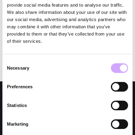
provide social media features and to analyse our traffic.
grandes eventos sin generar residuos sin
We also share information about your use of our site with
comprometer la calidad ni la experiencia de los
our social media, advertising and analytics partners who
asistentes. Esta iniciativa no solo reforzó la
may combine it with other information that you’ve
provided to them or that they’ve collected from your use
dedicación de SAP a la sostenibilidad, sino que
of their services.
también proporcionó un modelo a seguir para otras
organizaciones.
Consent
Necessary
Selection
Preferences
MORE REFERENCES
Statistics
Marketing