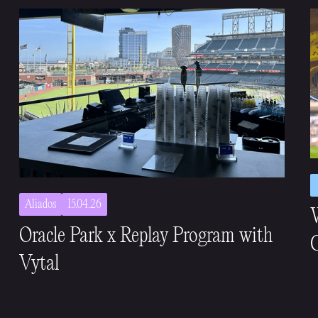
Aliados
15.04.26
Oracle Park x Replay Program with
C
Vytal