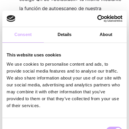
la función de autoescaneo de nuestra
aplicación para clientes.
Pides comida a través de Vytal, Lieferando,
Consent
Details
About
Uber Eats o Wolt in Vytal.
Aquí, el token de entrega de Vytal debe
This website uses cookies
incluirse como comentario en el pedido. Esto
We use cookies to personalise content and ads, to
se hace automáticamente para los pedidos
provide social media features and to analyse our traffic.
realizados directamente a través de Vytal.
We also share information about your use of our site with
Tras la preparación, el personal del
our social media, advertising and analytics partners who
may combine it with other information that you’ve
restaurante introduce el comprobante de
provided to them or that they’ve collected from your use
entrega en nuestra aplicación asociada y ya
of their services.
puede reservar en su cuenta todos los Vytals
necesarios para el pedido. La comida se
Consent