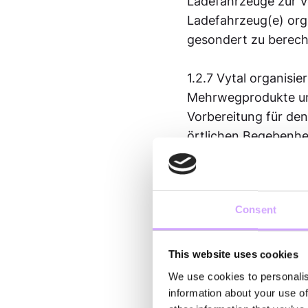
Ladefahrzeuge zur Ve
Ladefahrzeug(e) orga
gesondert zu berec
1.2.7 Vytal organisi
Mehrwegprodukte und
Vorbereitung für den
örtlichen Begebenhe
Veranstaltungslogist
Verfügung. Für den F
muss, behält es sich
Consent
1.2.8 Generell gilt f
Serviceleistungen, d
This website uses cookies
Räumlichkeiten ist w
We use cookies to personalis
möglich), vom Kunde
information about your use of