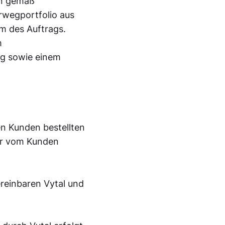
en gemäß
wegportfolio aus
m des Auftrags.
m
ng sowie einem
en Kunden bestellten
er vom Kunden
ereinbaren Vytal und