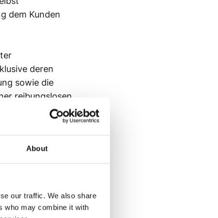
elbst
tung dem Kunden
ter
lusive deren
ung sowie die
ner reibungslosen
fahrzeuge zur
(e) organisieren
berechnen.
About
Logistik- und
B. der Zugang zu den
ihn versperren nicht
se our traffic. We also share
ers who may combine it with