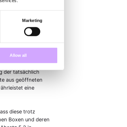
 services.
Marketing
egprodukten in
tlichen
triellen Reinigungs-
 werden. Alle
Allow all
g geeignet.
g der tatsächlich
kte aus geöffneten
hrleistet eine
ass diese trotz
enen Boxen und deren