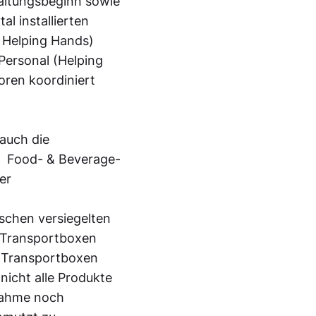
altungsbeginn sowie
l installierten
f. Helping Hands)
Personal (Helping
oren koordiniert
auch die
 Food- & Beverage-
er
schen versiegelten
 Transportboxen
n Transportboxen
icht alle Produkte
knahme noch