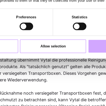
 provided to them or that they’ve collected from your use of their
ygiene
Preferences
Statistics
htet sich zur Bereitstellung von servierfertigen Mehrw
reiem Zustand gemäß der geltenden lebensmittelrech
bedeutet, dass alle Mehrwegprodukte nach dem indus
ss in Vytal-Transportboxen verpackt und versiegelt
Allow selection
rtboxen gelten folglich als gereinigt und zur Nutzun
staltung übernimmt Vytal die professionelle Reinigun
dukte. Als "tatsächlich genutzt" gelten alle Produ
r versiegelten Transportboxen. Dieses Vorgehen gewä
here Wiederverwendung.
ei Rücknahme noch versiegelter Transportboxen fest, d
schmutzt zu betrachten sind, kann Vytal die betroff