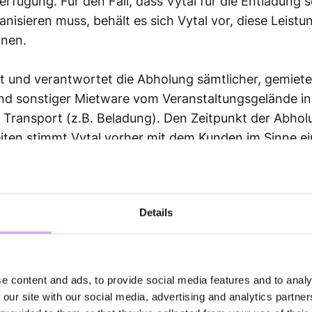
rfügung. Für den Fall, dass Vytal für die Entladung s
nisieren muss, behält es sich Vytal vor, diese Leis
hnen.
ert und verantwortet die Abholung sämtlicher, gemiete
 sonstiger Mietware vom Veranstaltungsgelände ink
 Transport (z.B. Beladung). Den Zeitpunkt der Abhol
iten stimmt Vytal vorher mit dem Kunden im Sinne ei
ik ab. Der Kunde stellt hierbei Vytal die nötigen Lade
all, dass Vytal für die Entladung selbst Ladefahrzeug
 Vytal vor, diese Leistung dem Kunden gesondert zu 
Details
ür alle mit der Anlieferung und Abholung verbundenen 
ass Wartezeiten, die Vytal nicht zu vertreten hat (z.
egen verschlossener Tür oder weil andere Zulieferer 
e content and ads, to provide social media features and to analy
n zu bezahlen sind.
 our site with our social media, advertising and analytics partn