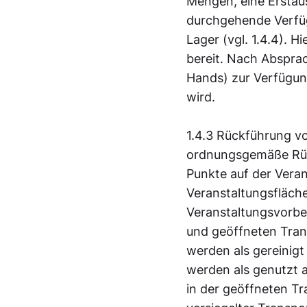
Mengen, eine Erstau
durchgehende Verfügb
Lager (vgl. 1.4.4). H
bereit. Nach Absprac
Hands) zur Verfügung
wird.
1.4.3 Rückführung v
ordnungsgemäße Rüc
Punkte auf der Vera
Veranstaltungsfläch
Veranstaltungsvorber
und geöffneten Tra
werden als gereinig
werden als genutzt 
in der geöffneten T