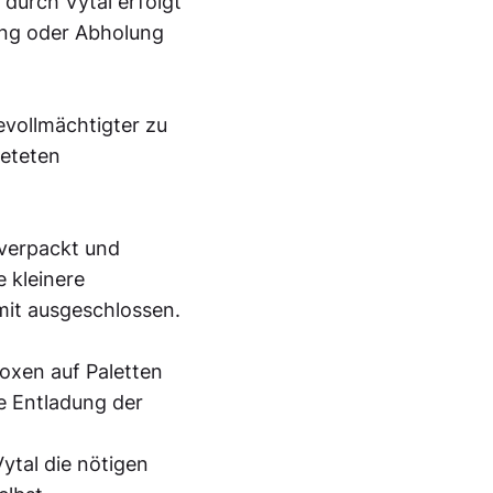
durch Vytal erfolgt
ung oder Abholung
evollmächtigter zu
ieteten
 verpackt und
e kleinere
mit ausgeschlossen.
boxen auf Paletten
e Entladung der
ytal die nötigen