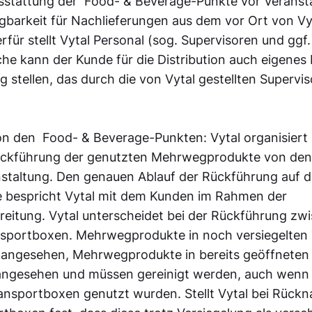
sstattung der Food- & Beverage-Punkte vor Veranst
arkeit für Nachlieferungen aus dem vor Ort von Vyta
ierfür stellt Vytal Personal (sog. Supervisoren und gg
he kann der Kunde für die Distribution auch eigenes 
 stellen, das durch die von Vytal gestellten Supervis
on den Food- & Beverage-Punkten: Vytal organisiert 
kführung der genutzten Mehrwegprodukte von den
nstaltung. Den genauen Ablauf der Rückführung auf d
e bespricht Vytal mit dem Kunden im Rahmen der
eitung. Vytal unterscheidet bei der Rückführung zwi
nsportboxen. Mehrwegprodukte in noch versiegelten
t angesehen, Mehrwegprodukte in bereits geöffnete
angesehen und müssen gereinigt werden, auch wenn n
ransportboxen genutzt wurden. Stellt Vytal bei Rüc