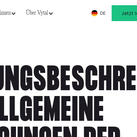
innen
Über Vytal
Jetzt 
DE
DE
TUNGSBESCHRE
LLGEMEINE