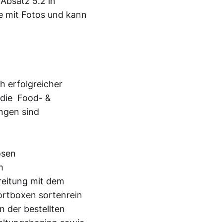
Absatz 5.2 in
e mit Fotos und kann
h erfolgreicher
 die Food- &
ngen sind
osen
m
reitung mit dem
ortboxen sortenrein
 der bestellten