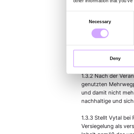
other information that you’ve
1.3 Reinigung und H
Consent
Necessary
Selection
1.3.1 Vytal verpflic
hygienisch einwandf
Bestimmungen. Dies 
und Trocknungsproze
Deny
versiegelten Transpo
1.3.2 Nach der Veran
genutzten Mehrwegpro
und damit nicht meh
nachhaltige und sic
1.3.3 Stellt Vytal b
Versiegelung als ver