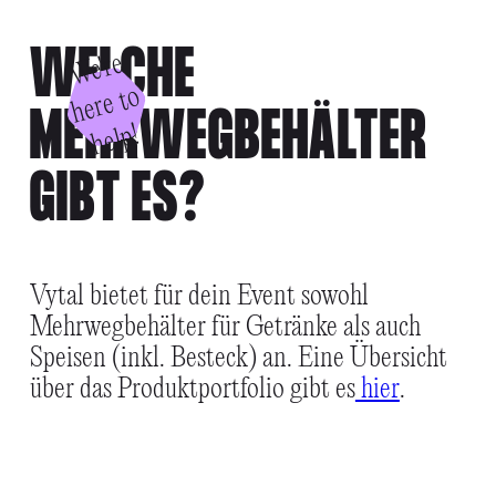
FAQS
WELCHE
W
e'
r
e
h
e
r
e
t
h
el
o
MEHRWEGBEHÄLTER
p!
GIBT ES?
Vytal bietet für dein Event sowohl
Mehrwegbehälter für Getränke als auch
Speisen (inkl. Besteck) an. Eine Übersicht
über das Produktportfolio gibt es
hier
.