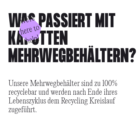
FAQS
WAS PASSIERT MIT
W
e'
r
e
h
e
r
e
t
h
el
o
KAPUTTEN
p!
MEHRWEGBEHÄLTERN?
Unsere Mehrwegbehälter sind zu 100%
recyclebar und werden nach Ende ihres
Lebenszyklus dem Recycling Kreislauf
zugeführt.