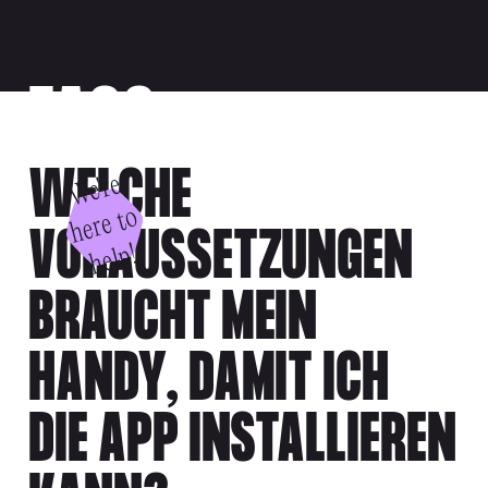
FAQS
WELCHE
W
e'
r
e
h
e
r
e
t
h
el
o
VORAUSSETZUNGEN
p!
BRAUCHT MEIN
HANDY, DAMIT ICH
DIE APP INSTALLIEREN