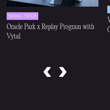
Partners
15.04.26
Oracle Park x Replay Program with
C
Vytal