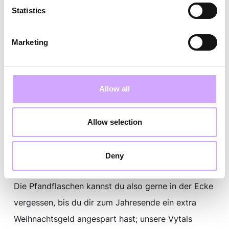
Pfandfrei ist
Statistics
nachhaltiger
Marketing
Um möglichst nachhaltig zu handeln, ist also nur
Allow all
eins wichtig: Umso schneller die Behälter wieder im
Kreislauf sind, umso schneller können sie wieder
Allow selection
verwendet werden. Die Behälter werden bei
Rückgabe bei den Partner:innen abgescannt,
Deny
gespült und können dann erneut genutzt werden.
Die Pfandflaschen kannst du also gerne in der Ecke
vergessen, bis du dir zum Jahresende ein extra
Weihnachtsgeld angespart hast; unsere Vytals