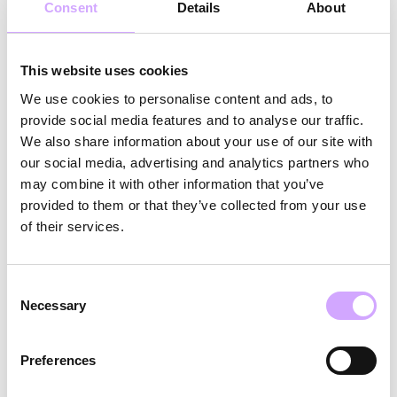
Bowl und 4 Euro pro Becher) würde das
Consent
Details
About
Diebstahlrisiko immens erhöhen, da die Behälter
gegen Bargeld getauscht werden können.
This website uses cookies
We use cookies to personalise content and ads, to
provide social media features and to analyse our traffic.
We also share information about your use of our site with
Hohe Kosten
our social media, advertising and analytics partners who
Pfandhandling ist teuer:
may combine it with other information that you’ve
provided to them or that they’ve collected from your use
Zahlungsabwicklungsgebühren für (margenfreies)
of their services.
Pfand, separate Buchung von Pfand mit 0 %
Umsatzsteuer und Bildung von Rückstellungen sind
Consent
notwendig. Wirtschaftlich und buchhalterisch ist
Necessary
Selection
das ein großer Aufwand.
Preferences