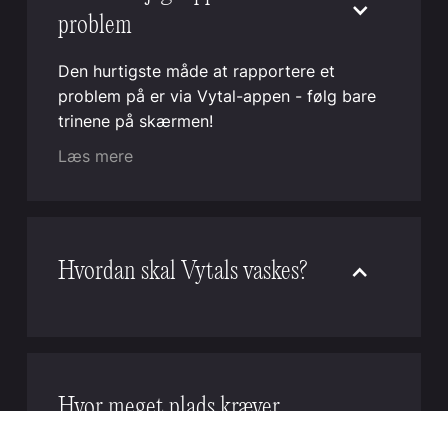
problem
Den hurtigste måde at rapportere et
problem på er via Vytal-appen - følg bare
trinene på skærmen!
Læs mere
Hvordan skal Vytals vaskes?
Vytal genanvendelige beholdere og låg kan
rengøres effektivt i kommercielle og
industrielle opvaskemaskiner. For optimale
resultater skal du placere skålene på
Hvor meget plads kræver
hovedet og lågene enten fladt med
Vytals, og hvordan skal jeg
lukningen vendt nedad og vægtet eller