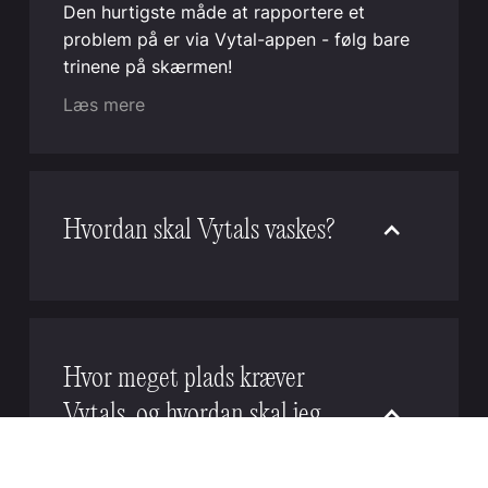
Den hurtigste måde at rapportere et
problem på er via Vytal-appen - følg bare
trinene på skærmen!
Læs mere
Hvordan skal Vytals vaskes?
Vytal genanvendelige beholdere og låg kan
rengøres effektivt i kommercielle og
industrielle opvaskemaskiner. For optimale
resultater skal du placere skålene på
Hvor meget plads kræver
hovedet og lågene enten fladt med
Vytals, og hvordan skal jeg
lukningen vendt nedad og vægtet eller
lodret som tallerkener. Hvis vask på stedet
opbevare dem?
ikke er tilgængelig, tilbyder vi en betalt