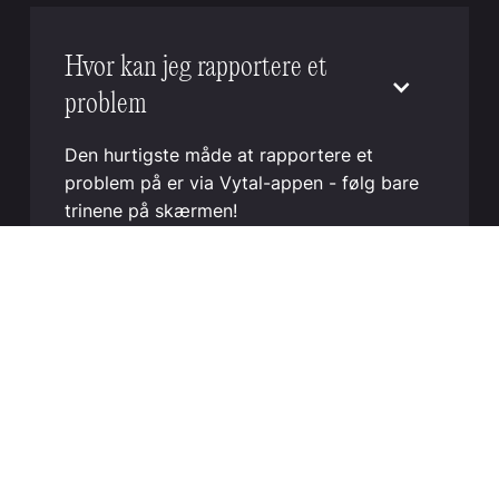
Hvor kan jeg rapportere et
problem
Den hurtigste måde at rapportere et
problem på er via Vytal-appen - følg bare
trinene på skærmen!
Læs mere
Hvordan skal Vytals vaskes?
Vytal genanvendelige beholdere og låg kan
rengøres effektivt i kommercielle og
industrielle opvaskemaskiner. For optimale