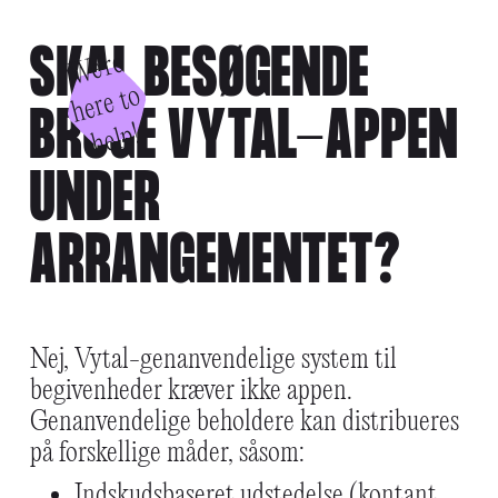
FAQS
SKAL BESØGENDE
W
e'
r
e
h
e
r
e
t
h
el
o
BRUGE VYTAL-APPEN
p!
UNDER
ARRANGEMENTET?
Nej, Vytal-genanvendelige system til
begivenheder kræver ikke appen.
Genanvendelige beholdere kan distribueres
på forskellige måder, såsom:
Indskudsbaseret udstedelse (kontant