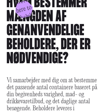
HVEM BESTEMMER
W
e'
r
e
h
e
r
e
t
h
el
o
MÆNGDEN AF
p!
GENANVENDELIGE
BEHOLDERE, DER ER
NØDVENDIGE?
Vi samarbejder med dig om at bestemme
det passende antal containere baseret på
din begivenheds varighed, mad- og
drikkevaretilbud, og det daglige antal
besøgende. Beholdere leveres i