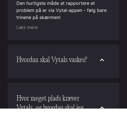
Den hurtigste måde at rapportere et
problem på er via Vytal-appen - følg bare
trinene på skærmen!
Læs mere
Hvordan skal Vytals vaskes?
Vytal genanvendelige beholdere og låg kan
rengøres effektivt i kommercielle og
industrielle opvaskemaskiner. For optimale
resultater skal du placere skålene på
Hvor meget plads kræver
hovedet og lågene enten fladt med
Vytals, og hvordan skal jeg
lukningen vendt nedad og vægtet eller
lodret som tallerkener. Hvis vask på stedet
opbevare dem?
ikke er tilgængelig, tilbyder vi en betalt